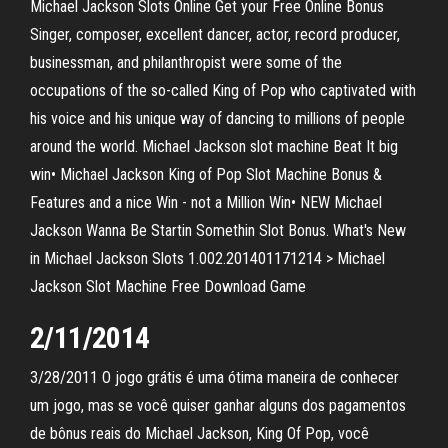
Michael Jackson Slots Online Get your Free Online Bonus
Singer, composer, excellent dancer, actor, record producer,
businessman, and philanthropist were some of the
occupations of the so-called King of Pop who captivated with
his voice and his unique way of dancing to millions of people
around the world. Michael Jackson slot machine Beat It big
win• Michael Jackson King of Pop Slot Machine Bonus &
Features and a nice Win - not a Million Win• NEW Michael
Jackson Wanna Be Startin Somethin Slot Bonus. What's New
in Michael Jackson Slots 1.002.201401171214 > Michael
Jackson Slot Machine Free Download Game
2/11/2014
3/28/2011 O jogo grátis é uma ótima maneira de conhecer
um jogo, mas se você quiser ganhar alguns dos pagamentos
de bônus reais do Michael Jackson, King Of Pop, você