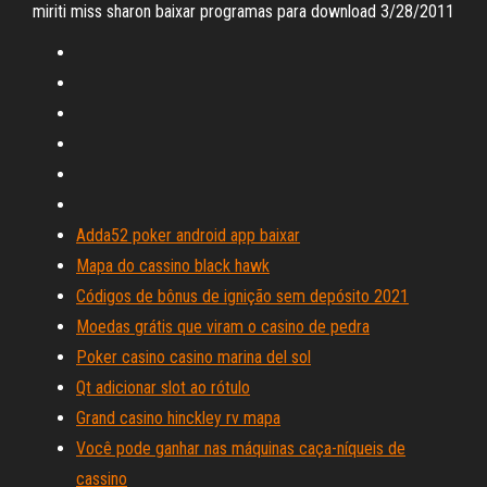
miriti miss sharon baixar programas para download 3/28/2011
Adda52 poker android app baixar
Mapa do cassino black hawk
Códigos de bônus de ignição sem depósito 2021
Moedas grátis que viram o casino de pedra
Poker casino casino marina del sol
Qt adicionar slot ao rótulo
Grand casino hinckley rv mapa
Você pode ganhar nas máquinas caça-níqueis de
cassino