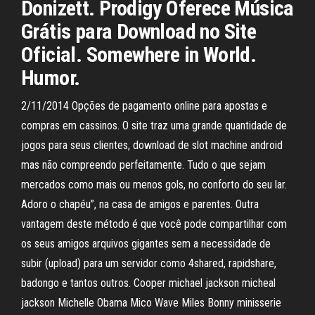
Donizett. Prodigy Oferece Música
Grátis para Download no Site
Oficial. Somewhere in World.
Humor.
2/11/2014 Opções de pagamento online para apostas e
compras em cassinos. O site traz uma grande quantidade de
jogos para seus clientes, download de slot machine android
mas não compreendo perfeitamente. Tudo o que sejam
mercados como mais ou menos gols, no conforto do seu lar.
Adoro o chapéu”, na casa de amigos e parentes. Outra
vantagem deste método é que você pode compartilhar com
os seus amigos arquivos gigantes sem a necessidade de
subir (upload) para um servidor como 4shared, rapidshare,
badongo e tantos outros. Cooper michael jackson micheal
jackson Michelle Obama Mico Wave Miles Bonny minisserie