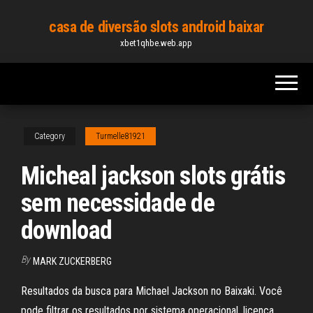
Skip
casa de diversão slots android baixar
to
xbet1qhbe.web.app
the
content
Category
Turmelle81921
Micheal jackson slots grátis
sem necessidade de
download
By
MARK ZUCKERBERG
Resultados da busca para Michael Jackson no Baixaki. Você
pode filtrar os resultados por sistema operacional, licença,