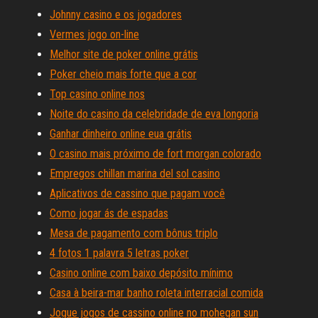
Johnny casino e os jogadores
Vermes jogo on-line
Melhor site de poker online grátis
Poker cheio mais forte que a cor
Top casino online nos
Noite do casino da celebridade de eva longoria
Ganhar dinheiro online eua grátis
O casino mais próximo de fort morgan colorado
Empregos chillan marina del sol casino
Aplicativos de cassino que pagam você
Como jogar ás de espadas
Mesa de pagamento com bônus triplo
4 fotos 1 palavra 5 letras poker
Casino online com baixo depósito mínimo
Casa à beira-mar banho roleta interracial comida
Jogue jogos de cassino online no mohegan sun