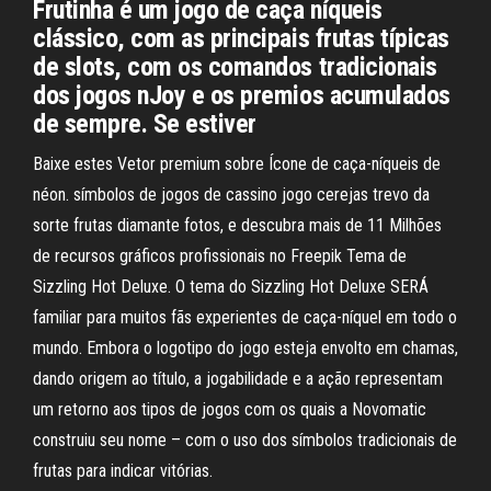
Frutinha é um jogo de caça níqueis
clássico, com as principais frutas típicas
de slots, com os comandos tradicionais
dos jogos nJoy e os premios acumulados
de sempre. Se estiver
Baixe estes Vetor premium sobre Ícone de caça-níqueis de
néon. símbolos de jogos de cassino jogo cerejas trevo da
sorte frutas diamante fotos, e descubra mais de 11 Milhões
de recursos gráficos profissionais no Freepik Tema de
Sizzling Hot Deluxe. O tema do Sizzling Hot Deluxe SERÁ
familiar para muitos fãs experientes de caça-níquel em todo o
mundo. Embora o logotipo do jogo esteja envolto em chamas,
dando origem ao título, a jogabilidade e a ação representam
um retorno aos tipos de jogos com os quais a Novomatic
construiu seu nome – com o uso dos símbolos tradicionais de
frutas para indicar vitórias.