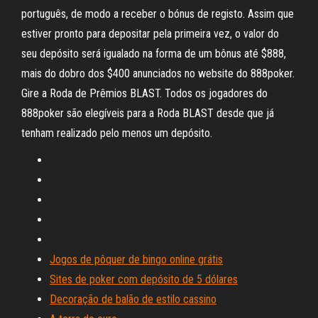
português, de modo a receber o bónus de registo. Assim que
estiver pronto para depositar pela primeira vez, o valor do
seu depósito será igualado na forma de um bônus até $888,
mais do dobro dos $400 anunciados no website do 888poker.
Gire a Roda de Prêmios BLAST. Todos os jogadores do
888poker são elegíveis para a Roda BLAST desde que já
tenham realizado pelo menos um depósito.
Jogos de pôquer de bingo online grátis
Sites de poker com depósito de 5 dólares
Decoração de balão de estilo cassino