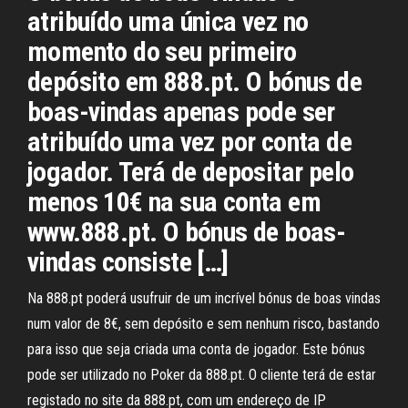
atribuído uma única vez no
momento do seu primeiro
depósito em 888.pt. O bónus de
boas-vindas apenas pode ser
atribuído uma vez por conta de
jogador. Terá de depositar pelo
menos 10€ na sua conta em
www.888.pt. O bónus de boas-
vindas consiste […]
Na 888.pt poderá usufruir de um incrível bónus de boas vindas
num valor de 8€, sem depósito e sem nenhum risco, bastando
para isso que seja criada uma conta de jogador. Este bónus
pode ser utilizado no Poker da 888.pt. O cliente terá de estar
registado no site da 888.pt, com um endereço de IP