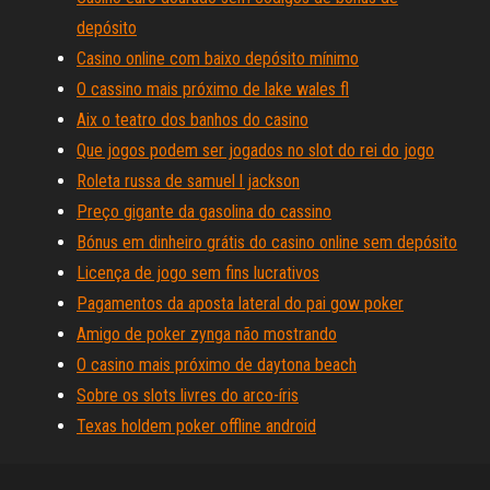
depósito
Casino online com baixo depósito mínimo
O cassino mais próximo de lake wales fl
Aix o teatro dos banhos do casino
Que jogos podem ser jogados no slot do rei do jogo
Roleta russa de samuel l jackson
Preço gigante da gasolina do cassino
Bónus em dinheiro grátis do casino online sem depósito
Licença de jogo sem fins lucrativos
Pagamentos da aposta lateral do pai gow poker
Amigo de poker zynga não mostrando
O casino mais próximo de daytona beach
Sobre os slots livres do arco-íris
Texas holdem poker offline android