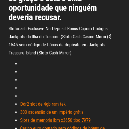
oportunidade que ninguém
deveria recusar.
Slotocash Exclusive No Deposit Bônus Cupom Códigos
Jackpots da Ilha do Tesouro (Sloto Cash Casino Mirror) $
1545 sem código de bónus de depósito em Jackpots
Treasure Island (Sloto Cash Mirror)
Ddr2 slot de 4gb ram tek
300 ascensão de um império grátis
Slots de memória ibm x3650 tipo 7979
Casino euro dourado sem códigos de bónus de