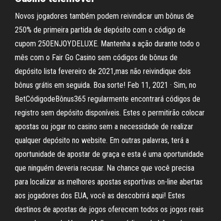
Novos jogadores também podem reivindicar um bônus de
250% de primeira partida de depósito com o código de
cupom 250ENJOYDELUXE. Mantenha a ação durante todo o
mês com o Fair Go Casino sem códigos de bônus de
depósito lista fevereiro de 2021,mas não reivindique dois
bônus grátis em seguida. Boa sorte! Feb 11, 2021 · Sim, no
BetCódigodeBônus365 regularmente encontrará códigos de
registro sem depósito disponíveis. Estes o permitirão colocar
apostas ou jogar no casino sem a necessidade de realizar
qualquer depósito no website. Em outras palavras, terá a
oportunidade de apostar de graça e esta é uma oportunidade
que ninguém deveria recusar. Na chance que você precisa
para localizar as melhores apostas esportivas on-line abertas
aos jogadores dos EUA, você as descobrirá aqui! Estes
destinos de apostas de jogos oferecem todos os jogos reais