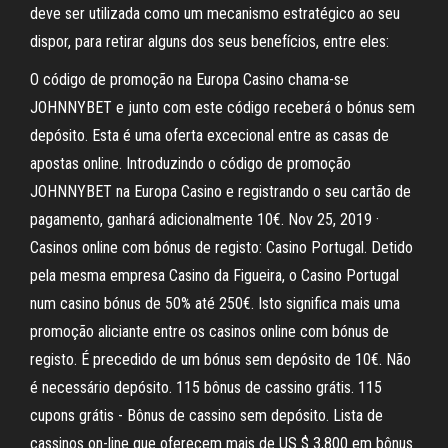
deve ser utilizada como um mecanismo estratégico ao seu
dispor, para retirar alguns dos seus benefícios, entre eles:
O código de promoção na Europa Casino chama-se
JOHNNYBET e junto com este código receberá o bónus sem
depósito. Esta é uma oferta excecional entre as casas de
apostas online. Introduzindo o código de promoção
JOHNNYBET na Europa Casino e registrando o seu cartão de
pagamento, ganhará adicionalmente 10€. Nov 25, 2019 ·
Casinos online com bónus de registo: Casino Portugal. Detido
pela mesma empresa Casino da Figueira, o Casino Portugal
num casino bónus de 50% até 250€. Isto significa mais uma
promoção aliciante entre os casinos online com bónus de
registo. É precedido de um bónus sem depósito de 10€. Não
é necessário depósito. 115 bônus de cassino grátis. 115
cupons grátis - Bônus de cassino sem depósito. Lista de
cassinos on-line que oferecem mais de US $ 3,800 em bônus